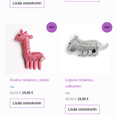
Lisää ostoskoriin
Ale!
Ale!
Kirahvi rintakoru, pinkki
Leijona rintakoru,
valkoinen
Ale
Alkuperäinen
Nykyinen
25,00
€
19,00
€
Ale
hinta
hinta
Alkuperäinen
Nykyinen
25,00
€
19,00
€
oli:
on:
Lisää ostoskoriin
hinta
hinta
25,00 €.
19,00 €.
oli:
on:
Lisää ostoskoriin
25,00 €.
19,00 €.