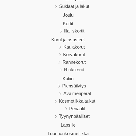
Suklaat ja lakut
Joulu
Kortit
Illalliskortit
Korut ja asusteet
Kaulakorut
Korvakorut
Rannekorut
Rintakorut
Kotiin
Piensäilytys
Avaimenperät
Kosmetiikkalaukut
Penaalit
Tyynynpäälliset
Lapsille
Luonnonkosmetiikka