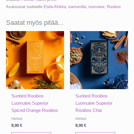
Rooibos
Avainsanat tuotteelle
Etelä-Afrikka
,
kamomilla
,
luomutee
,
Rooibos
Kamomilla
määrä
Saatat myös pitää...
Sunbird Rooibos
Sunbird Rooibos
Luomutee Superior
Luomutee Superior
Spiced Orange Rooibos
Rooibos Chai
Herkut
Herkut
8,00
€
8,00
€