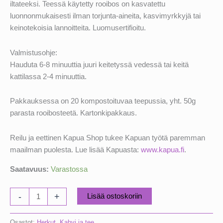
iltateeksi. Teessä käytetty rooibos on kasvatettu
luonnonmukaisesti ilman torjunta-aineita, kasvimyrkkyjä tai
keinotekoisia lannoitteita. Luomusertifioitu.
Valmistusohje:
Hauduta 6-8 minuuttia juuri keitetyssä vedessä tai keitä
kattilassa 2-4 minuuttia.
Pakkauksessa on 20 kompostoituvaa teepussia, yht. 50g
parasta rooibosteetä. Kartonkipakkaus.
Reilu ja eettinen Kapua Shop tukee Kapuan työtä paremman
maailman puolesta. Lue lisää Kapuasta:
www.kapua.fi
.
Saatavuus:
Varastossa
Sunbird
-
+
Lisää ostoskoriin
Rooibos
Luomutee
Osastot:
Herkut
,
Kahvi ja tee