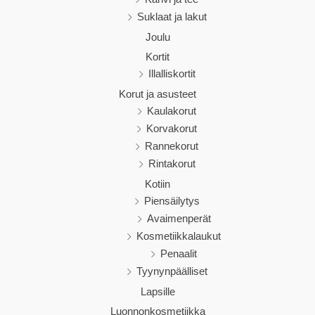
Suklaat ja lakut
Joulu
Kortit
Illalliskortit
Korut ja asusteet
Kaulakorut
Korvakorut
Rannekorut
Rintakorut
Kotiin
Piensäilytys
Avaimenperät
Kosmetiikkalaukut
Penaalit
Tyynynpäälliset
Lapsille
Luonnonkosmetiikka