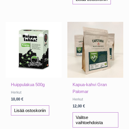
Huippulakua 500g
Kapua-kahvi Gran
Palomar
Herkut
10,00
€
Herkut
12,00
€
Lisää ostoskoriin
Tällä
Valitse
tuotte
vaihtoehdoista
on