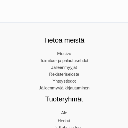
usea
muun
Voit
tehdä
valinn
Tietoa meistä
tuott
sivull
Etusivu
Toimitus- ja palautusehdot
Jälleenmyyjät
Rekisteriseloste
Yhteystiedot
Jälleenmyyjä kirjautuminen
Tuoteryhmät
Ale
Herkut
Kahvi ja tee