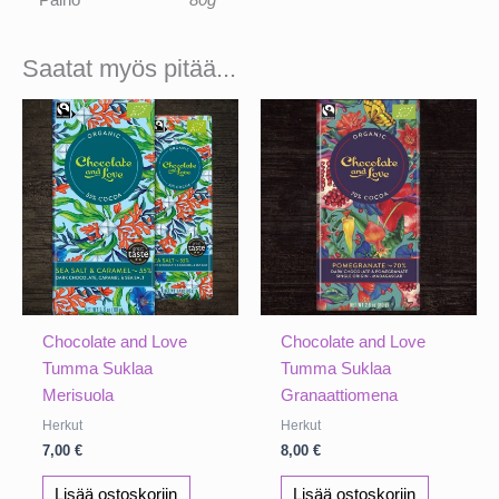
Saatat myös pitää...
Chocolate and Love
Chocolate and Love
Tumma Suklaa
Tumma Suklaa
Merisuola
Granaattiomena
Herkut
Herkut
7,00
€
8,00
€
Lisää ostoskoriin
Lisää ostoskoriin