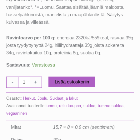
vaniljatanko*. *=Luomu. Saattaa sisältää jäämiä maidosta,
hasselpähkinöistä, mantelista ja maapähkinöistä. Säilytys
kuivassa ja viileässä.
Ravintoarvo per 100 g:
energiaa 2320kJ/559kcal, rasvaa 39g
josta tyydyttynyttä 24g, hiilihydraatteja 39g joista sokereita
34g, ravintokuitua 10g, proteiinia 8g, suolaa 0g.
Saatavuus:
Varastossa
Chocolate
-
+
Lisää ostoskoriin
and
Love
Osastot:
Herkut
,
Joulu
,
Suklaat ja lakut
Tumma
Avainsanat tuotteelle
luomu
,
reilu kauppa
,
suklaa
,
tumma suklaa
,
Suklaa
vegaaninen
Appelsiini
määrä
Mitat
15,7 × 8 × 0,9 cm (senttimetri)
Paino
80g