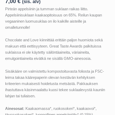
7,00
€
(sis. alv)
Pirteän appelsiinin ja tumman suklaan raikas liitto.
Appelsiinisuklaan kaakaopitoisuus on 65%. Reilun kaupan
vegaaninen luomusuklaa on ilo kaikille aisteille ja
omalletunnolle!
Chocolate and Love kiinnittää erittäin paljon huomiota sekä
makuun että eettisyyteen. Great Taste Awards palkituissa
suklaissa ei ole käytetty säilöntäaineita, väriaineita,
emulgointiaineita eivätkä ne sisällä GMO-ainesosia.
Sisäkääre on valmistettu kompostoituvasta foliosta ja FSC-
leima takaa käärepaperin olevan kestävän kehityksen
kriteerien mukaisesti hoidetusta metsästä. Pakkauksen
ihastuttava käsinmaalattu kuosi tekee suklaalevystä kauniin
lahjan tai tuliaisen.
Ainesosat:
Kaakaomassa*, ruokosokeri*, kaakaovoi*,
täysruokosokeri*, luonnollinen appelsiiniöljy* (0,15%),