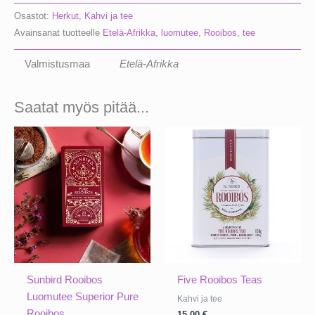
Luomutee
Osastot:
Herkut
,
Kahvi ja tee
Superior
Avainsanat tuotteelle
Etelä-Afrikka
,
luomutee
,
Rooibos
,
tee
Rooibos
Chai
Valmistusmaa
Etelä-Afrikka
määrä
Saatat myös pitää...
Sunbird Rooibos
Five Rooibos Teas
Luomutee Superior Pure
Kahvi ja tee
Rooibos
15,00
€