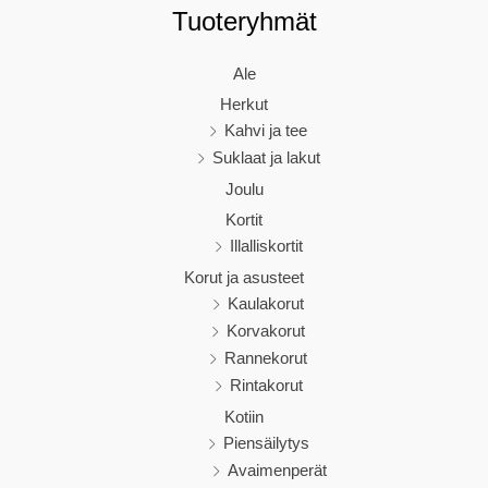
Tuoteryhmät
Ale
Herkut
Kahvi ja tee
Suklaat ja lakut
Joulu
Kortit
Illalliskortit
Korut ja asusteet
Kaulakorut
Korvakorut
Rannekorut
Rintakorut
Kotiin
Piensäilytys
Avaimenperät