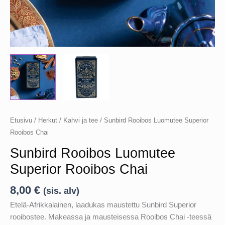
Etusivu
/
Herkut
/
Kahvi ja tee
/ Sunbird Rooibos Luomutee Superior
Rooibos Chai
Sunbird Rooibos Luomutee
Superior Rooibos Chai
8,00
€
(sis. alv)
Etelä-Afrikkalainen, laadukas maustettu Sunbird Superior
rooibostee. Makeassa ja mausteisessa Rooibos Chai -teessä