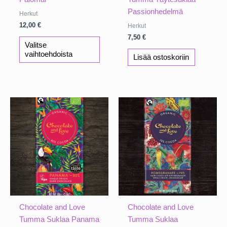
Passionhedelmä
Herkut
12,00
€
Herkut
7,50
€
Tällä
Valitse
tuotteella
vaihtoehdoista
Lisää ostoskoriin
on
useampi
muunnelma.
Voit
tehdä
valinnat
tuotteen
sivulla.
Chocolate and Love
Chocolate and Love
Tumma Suklaa Panama
Tumma Suklaa