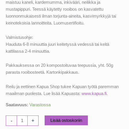
maistuu kaneli, kardemumma, inkivääri, neilikka ja
mustapippuri. Teessä käytetty rooibos on kasvatettu
luonnonmukaisesti ilman torjunta-aineita, kasvimyrkkyjä tai
keinotekoisia lannoitteita. Luomusertifioitu.
Valmistusohje:
Hauduta 6-8 minuuttia juuri keitetyssä vedessä tai keitä
kattilassa 2-4 minuuttia.
Pakkauksessa on 20 kompostoituvaa teepussia, yht. 50g
parasta rooibosteetä. Kartonkipakkaus.
Reilu ja eettinen Kapua Shop tukee Kapuan työtä paremman
maailman puolesta. Lue lisää Kapuasta:
www.kapua.fi
.
Saatavuus:
Varastossa
Sunbird
-
+
Lisää ostoskoriin
Rooibos