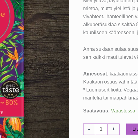
Miellyttävä, täyteläinen
mietoa, mutta ylellistä 
vivahteet. Ihanteellinen
alkuperäsuklaa sisältää 
kauniiseen kääreeseen, jo
Anna suklaan sulaa suuss
sen kaikki maut tulevat vä
Ainesosat:
kaakaomassa*,
Kaakaon osuus vähintää
* Luomusertifioitu. Vega
mantelia tai maapähkinä
Saatavuus:
Varastossa
Chocolate
-
+
Li
and