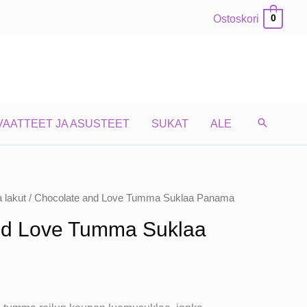
Ostoskori
0
VAATTEET JA ASUSTEET
SUKAT
ALE
a lakut
/ Chocolate and Love Tumma Suklaa Panama
nd Love Tumma Suklaa