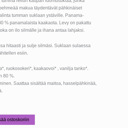
 ja tumma reilun kaupan luomusuklaa, jonka
ja pehmeää makua täydentävät pähkinäiset
 valinta tumman suklaan ystäville. Panama-
80 % panamalaista kaakaota. Levy on pakattu
ka on ilo silmälle ja ihana antaa lahjaksi.
a hitaasti ja sulje silmäsi. Suklaan sulaessa
hitellen esiin.
 ruokosokeri*, kaakaovoi* , vanilja tanko*.
n 80 %.
aninen. Saattaa sisältää maitoa, hasselpähkinää,
ä.
sää ostoskoriin