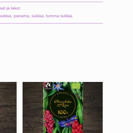
aat ja lakut
suklaa
,
panama
,
suklaa
,
tumma suklaa