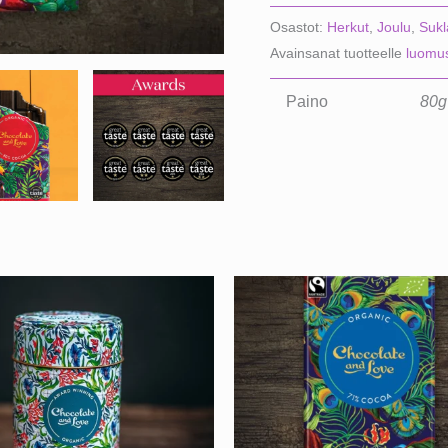
Love
Osastot:
Herkut
,
Joulu
,
Sukl
Tumma
Avainsanat tuotteelle
luomu
Suklaa
Panama
Paino
80g
määrä