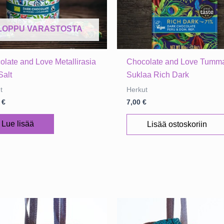
LOPPU VARASTOSTA
olate and Love Metallirasia
Chocolate and Love Tumm
Salt
Suklaa Rich Dark
t
Herkut
0
€
7,00
€
Lue lisää
Lisää ostoskoriin