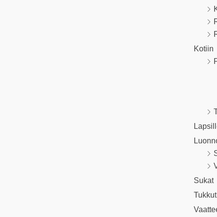
R
Kotiin
P
T
Lapsil
Luonn
V
Sukat
Tukkut
Vaatte