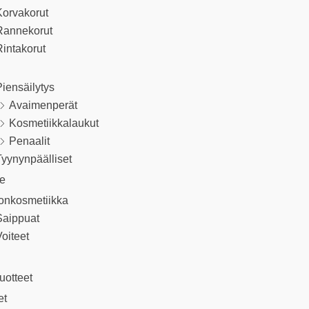
Korvakorut
Rannekorut
intakorut
iensäilytys
Avaimenperät
Kosmetiikkalaukut
Penaalit
yynynpäälliset
le
onkosmetiikka
Saippuat
oiteet
uotteet
et