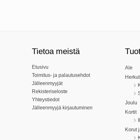
Tietoa meistä
Tuo
Etusivu
Ale
Toimitus- ja palautusehdot
Herkut
Jälleenmyyjät
K
Rekisteriseloste
S
Yhteystiedot
Joulu
Jälleenmyyjä kirjautuminen
Kortit
I
Korut 