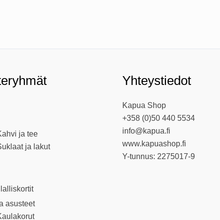
teryhmät
Yhteystiedot
Kapua Shop
+358 (0)50 440 5534
info@kapua.fi
ahvi ja tee
www.kapuashop.fi
uklaat ja lakut
Y-tunnus: 2275017-9
llalliskortit
ja asusteet
Kaulakorut