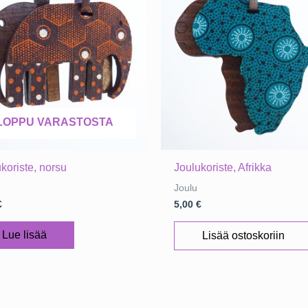
LOPPU VARASTOSTA
koriste, norsu
Joulukoriste, Afrikka
Joulu
€
5,00
€
Lue lisää
Lisää ostoskoriin