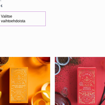
t
0
€
Tällä
Valitse
tuotteella
vaihtoehdoista
on
useampi
muunnelma.
Voit
tehdä
valinnat
tuotteen
sivulla.