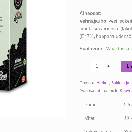
Aineosat:
Vehnäjauho
, vesi, soker
luontaisia aromeja: (lakri
(E471), happamuudensäät
Saatavuus:
Varastossa
Huippulakua
-
+
Li
500g
määrä
Osastot:
Herkut
,
Suklaat ja 
Avainsanat tuotteelle
Kouvol
Paino
0,5
Mitat
10 ×
Valmistusmaa
Suo