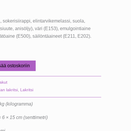
i, sokerisiirappi, elintarvikemelassi, suola,
tsiuute, anisöljy), väri (E153), emulgointiaine
öaine (E500), säilöntäaineet (E211, E202).
sää ostoskoriin
lakut
an lakritsi
,
Lakritsi
 kg (kilogramma)
 6 × 15 cm (senttimetri)
mi