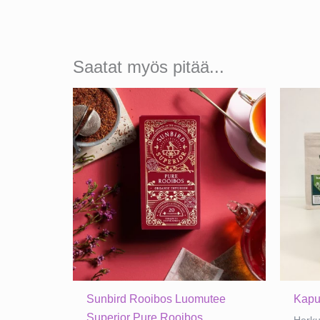
Saatat myös pitää...
Sunbird Rooibos Luomutee
Kapu
Superior Pure Rooibos