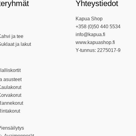
teryhmät
Yhteystiedot
Kapua Shop
+358 (0)50 440 5534
info@kapua.fi
ahvi ja tee
www.kapuashop.fi
uklaat ja lakut
Y-tunnus: 2275017-9
llalliskortit
ja asusteet
Kaulakorut
Korvakorut
Rannekorut
intakorut
iensäilytys
Avaimenperät