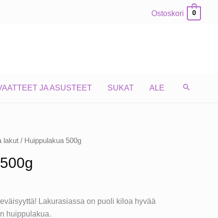
Ostoskori
0
VAATTEET JA ASUSTEET
SUKAT
ALE
a lakut
/ Huippulakua 500g
 500g
äisyyttä! Lakurasiassa on puoli kiloa hyvää
in huippulakua.