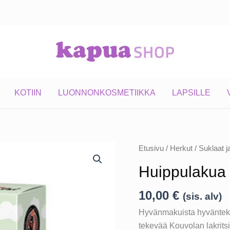
KOTIIN
LUONNONKOSMETIIKKA
LAPSILLE
Etusivu
/
Herkut
/
Suklaat j
Huippulakua
10,00
€
(sis. alv)
Hyvänmakuista hyväntekev
tekevää Kouvolan lakrits