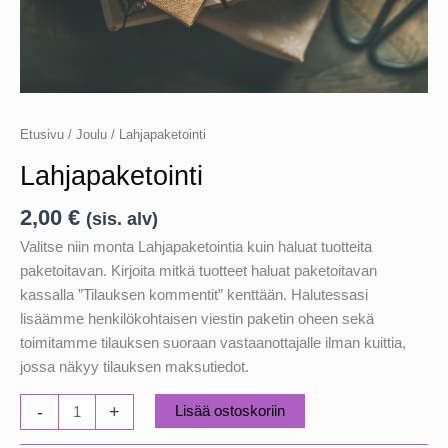
Etusivu
/
Joulu
/ Lahjapaketointi
Lahjapaketointi
2,00
€
(sis. alv)
Valitse niin monta Lahjapaketointia kuin haluat tuotteita
paketoitavan. Kirjoita mitkä tuotteet haluat paketoitavan
kassalla ”Tilauksen kommentit” kenttään. Halutessasi
lisäämme henkilökohtaisen viestin paketin oheen sekä
toimitamme tilauksen suoraan vastaanottajalle ilman kuittia,
jossa näkyy tilauksen maksutiedot.
Lahjapaketointi
-
+
Lisää ostoskoriin
määrä