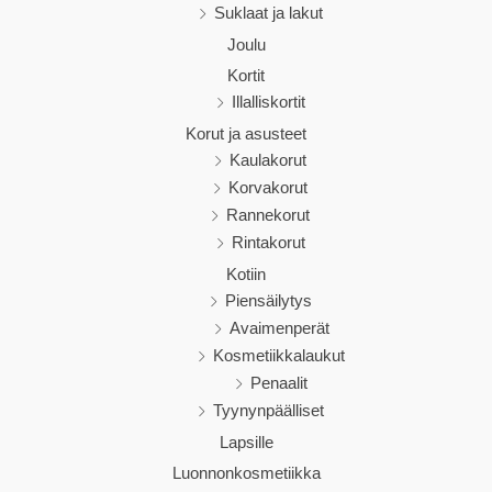
Suklaat ja lakut
Joulu
Kortit
Illalliskortit
Korut ja asusteet
Kaulakorut
Korvakorut
Rannekorut
Rintakorut
Kotiin
Piensäilytys
Avaimenperät
Kosmetiikkalaukut
Penaalit
Tyynynpäälliset
Lapsille
Luonnonkosmetiikka