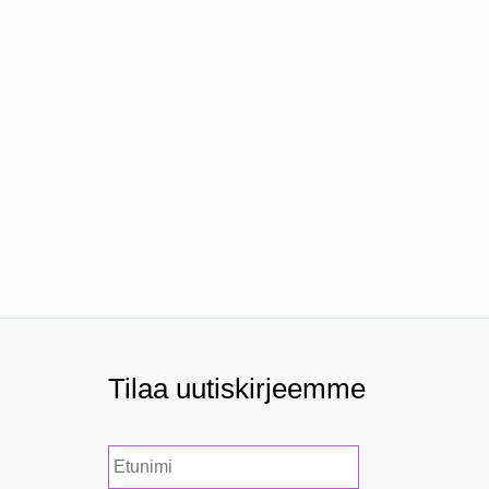
Tilaa uutiskirjeemme
N
Etunimi
i
m