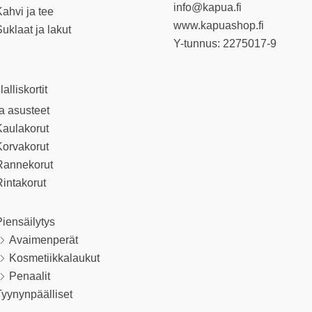
info@kapua.fi
ahvi ja tee
www.kapuashop.fi
uklaat ja lakut
Y-tunnus: 2275017-9
llalliskortit
ja asusteet
Kaulakorut
Korvakorut
Rannekorut
intakorut
iensäilytys
Avaimenperät
Kosmetiikkalaukut
Penaalit
yynynpäälliset