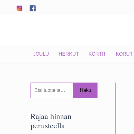
Siirry
sisältöön
JOULU
HERKUT
KORTIT
KORUT
E
Haku
t
s
Rajaa hinnan
i
perusteella
: