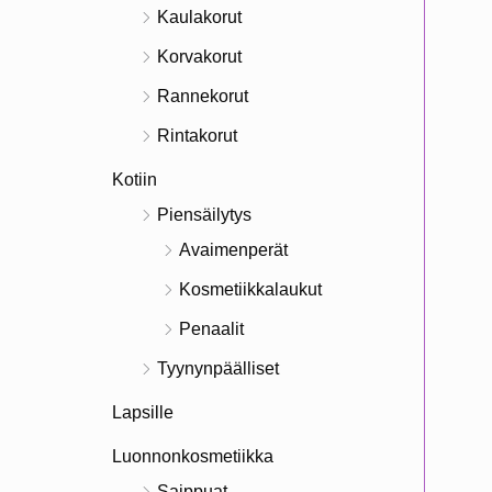
Kaulakorut
Korvakorut
Rannekorut
Rintakorut
Kotiin
Piensäilytys
Avaimenperät
Kosmetiikkalaukut
Penaalit
Tyynynpäälliset
Lapsille
Luonnonkosmetiikka
Saippuat