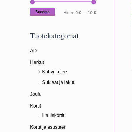
Suodata
M
M
Hinta:
0 €
—
10 €
i
a
n
k
Tuotekategoriat
i
s
Ale
m
i
i
m
Herkut
h
i
Kahvi ja tee
i
h
Suklaat ja lakut
n
i
Joulu
t
n
Kortit
a
t
Illalliskortit
a
Korut ja asusteet