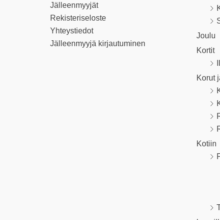
Jälleenmyyjät
K
Rekisteriseloste
S
Yhteystiedot
Joulu
Jälleenmyyjä kirjautuminen
Kortit
I
Korut 
R
Kotiin
P
T