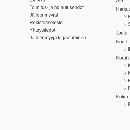
Ale
Toimitus- ja palautusehdot
Herkut
Jälleenmyyjät
K
Rekisteriseloste
S
Yhteystiedot
Joulu
Jälleenmyyjä kirjautuminen
Kortit
I
Korut 
R
Kotiin
P