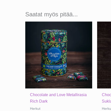
Saatat myös pitää...
Chocolate and Love Metallirasia
Choc
Rich Dark
Sukl
Herkut
Herku