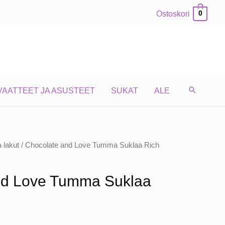
Ostoskori
0
VAATTEET JA ASUSTEET
SUKAT
ALE
a lakut
/ Chocolate and Love Tumma Suklaa Rich
nd Love Tumma Suklaa