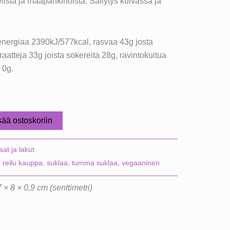
ista ja maapähkinöistä. Säilytys kuivassa ja
nergiaa 2390kJ/577kcal, rasvaa 43g josta
draatteja 33g joista sokereita 28g, ravintokuitua
 0g.
sää ostoskoriin
aat ja lakut
,
reilu kauppa
,
suklaa
,
tumma suklaa
,
vegaaninen
 × 8 × 0,9 cm (senttimetri)