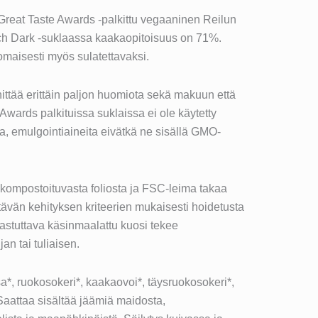
 Great Taste Awards -palkittu vegaaninen Reilun
h Dark -suklaassa kaakaopitoisuus on 71%.
maisesti myös sulatettavaksi.
ittää erittäin paljon huomiota sekä makuun että
 Awards palkituissa suklaissa ei ole käytetty
ita, emulgointiaineita eivätkä ne sisällä GMO-
 kompostoituvasta foliosta ja FSC-leima takaa
ävän kehityksen kriteerien mukaisesti hoidetusta
stuttava käsinmaalattu kuosi tekee
an tai tuliaisen.
, ruokosokeri*, kaakaovoi*, täysruokosokeri*,
Saattaa sisältää jäämiä maidosta,