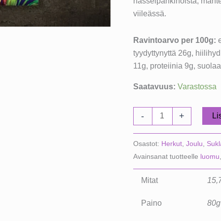
hasselpähkinöistä, mantel
viileässä.
Ravintoarvo per 100g:
e
tyydyttynyttä 26g, hiilihy
11g, proteiinia 9g, suolaa
Saatavuus:
Varastossa
Chocolate
-
+
Li
and
Love
Osastot:
Herkut
,
Joulu
,
Sukl
Tumma
Avainsanat tuotteelle
luomu
Suklaa
Rich
Mitat
15,7
Dark
määrä
Paino
80g