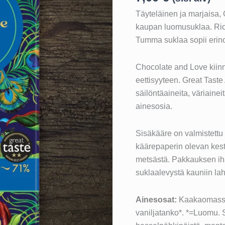
Täyteläinen ja marjaisa,
kaupan luomusuklaa. Ric
Tumma suklaa sopii erino
Chocolate and Love kiinn
eettisyyteen. Great Taste
säilöntäaineita, väriaine
ainesosia.
Sisäkääre on valmistettu
käärepaperin olevan kest
metsästä. Pakkauksen iha
suklaalevystä kauniin lahj
Ainesosat:
Kaakaomassa*
vaniljatanko*. *=Luomu. 