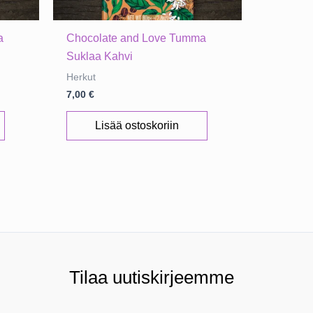
a
Chocolate and Love Tumma
Suklaa Kahvi
Herkut
7,00
€
Lisää ostoskoriin
Tilaa uutiskirjeemme
N