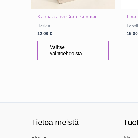
Kapua-kahvi Gran Palomar
Lina
Herkut
Lapsil
12,00
€
15,0
Tällä
Valitse
tuotteella
vaihtoehdoista
on
useampi
muunnelma.
Voit
tehdä
valinnat
tuotteen
sivulla.
Tietoa meistä
Tuo
Etusivu