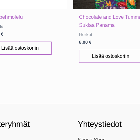
 pehmolelu
Chocolate and Love Tumm
Suklaa Panama
le
0
€
Herkut
8,00
€
Lisää ostoskoriin
Lisää ostoskoriin
teryhmät
Yhteystiedot
Kapua Shop