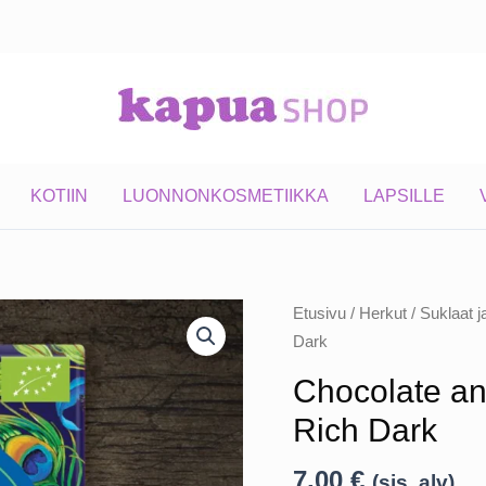
KOTIIN
LUONNONKOSMETIIKKA
LAPSILLE
Etusivu
/
Herkut
/
Suklaat j
Dark
Chocolate a
Rich Dark
7,00
€
(sis. alv)