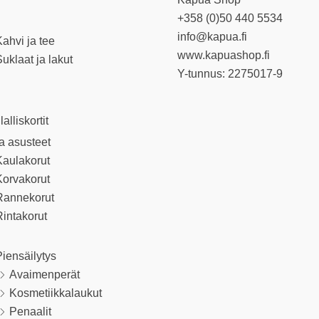
+358 (0)50 440 5534
info@kapua.fi
ahvi ja tee
www.kapuashop.fi
uklaat ja lakut
Y-tunnus: 2275017-9
llalliskortit
ja asusteet
Kaulakorut
Korvakorut
Rannekorut
intakorut
iensäilytys
Avaimenperät
Kosmetiikkalaukut
Penaalit