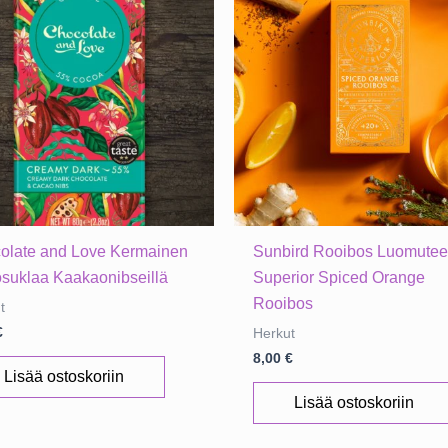
olate and Love Kermainen
Sunbird Rooibos Luomute
osuklaa Kaakaonibseillä
Superior Spiced Orange
Rooibos
t
€
Herkut
8,00
€
Lisää ostoskoriin
Lisää ostoskoriin