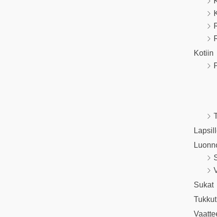
R
Kotiin
P
T
Lapsil
Luonn
V
Sukat
Tukkut
Vaatte