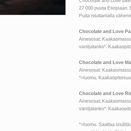
Chocolate and Love tukee 
27 000 puuta Etiopiaan. 
Puita istuttamalla vähen
Chocolate and Love P
Ainesosat: Kaakaomassa*,
vaniljatanko*. Kaakaopit
Chocolate and Love M
Ainesosat: Kaakaomassa*,
*=luomu. Kaakaopitoisuu
Chocolate and Love Ri
Ainesosat: Kaakaomassa*,
vaniljatanko*. Kaakaopit
*=luomu. Saattaa sisältä