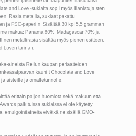
e, perheenjäsenelle tai naapurille! Ihastuttava
te and Love -suklaita sopii myös illanistujaisten
en. Rasia metallia, suklaat pakattu
n ja FSC-paperiin. Sisältää 30 kpl 5,5 gramman
 kolme makua: Panama 80%, Madagascar 70% ja
linen metallirasia sisältää myös pienen esitteen,
d Loven tarinan.
ka-aineista Reilun kaupan periaatteiden
henkeäsalpaavan kauniit Chocolate and Love
 ja aisteille ja omalletunnolle.
ittää erittäin paljon huomiota sekä makuun että
 Awards palkituissa suklaissa ei ole käytetty
ita, emulgointiaineita eivätkä ne sisällä GMO-