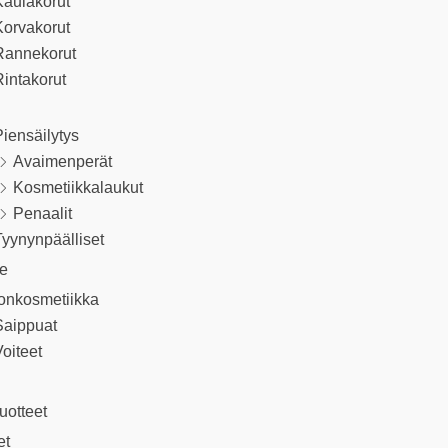
Kaulakorut
Korvakorut
Rannekorut
intakorut
iensäilytys
Avaimenperät
Kosmetiikkalaukut
Penaalit
yynynpäälliset
le
onkosmetiikka
Saippuat
oiteet
uotteet
et