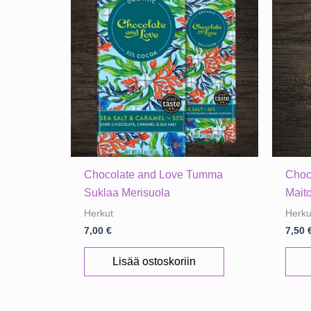
Chocolate and Love Tumma
Choc
Suklaa Merisuola
Mait
Herkut
Herku
7,00
€
7,50
Lisää ostoskoriin