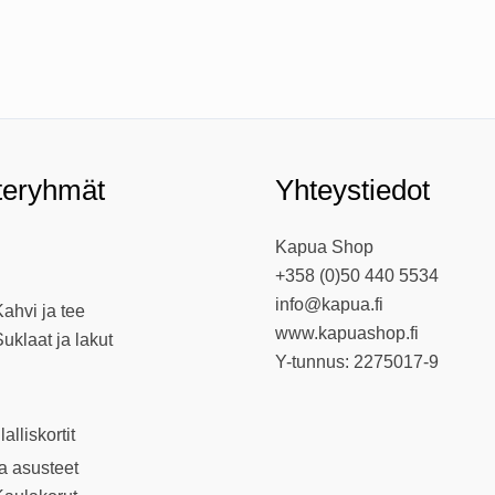
teryhmät
Yhteystiedot
Kapua Shop
+358 (0)50 440 5534
info@kapua.fi
ahvi ja tee
www.kapuashop.fi
uklaat ja lakut
Y-tunnus: 2275017-9
llalliskortit
ja asusteet