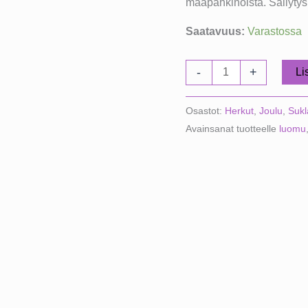
maapähkinöistä. Säilytys 
Saatavuus:
Varastossa
Chocolate
-
+
Li
and
Love
Osastot:
Herkut
,
Joulu
,
Sukl
Metallirasia
Avainsanat tuotteelle
luomu
Rich
Dark
määrä