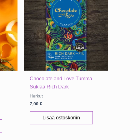
e
Chocolate and Love Tumma
Suklaa Rich Dark
Herkut
7,00
€
Lisää ostoskoriin