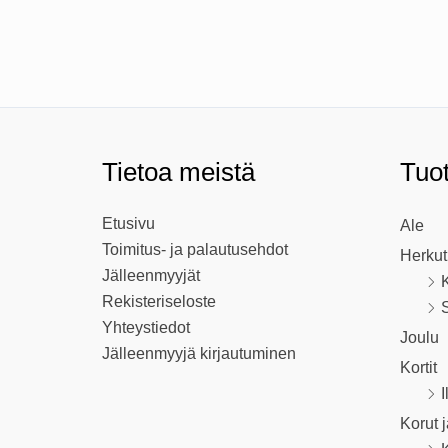
Tietoa meistä
Tuo
Etusivu
Ale
Toimitus- ja palautusehdot
Herkut
Jälleenmyyjät
K
Rekisteriseloste
S
Yhteystiedot
Joulu
Jälleenmyyjä kirjautuminen
Kortit
I
Korut 