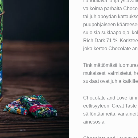
Ilahduttava lahja ystäväll
valkoima parhaita Chocola
tai juhlapöydän kattaukse
puupohjaiseen kääreesee
suloisia suklaapaloja,
Rich Dark 71 %. Koristeel
joka kertoo Chocolate an
Tinkimättömästi luomuraa
mukaisesti valmistetut, 
suklaat ovat juhla kaikille
Chocolate and Love kiinn
eettisyyteen. Great Taste
säilöntäaineita, väriaine
ainesosia.