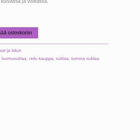
kuivassa ja viileässä.
sää ostoskoriin
aat ja lakut
,
luomusuklaa
,
reilu kauppa
,
suklaa
,
tumma suklaa