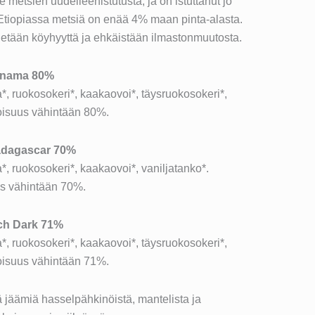
metsien uudelleenistutusta, ja on istuttanut jo
Etiopiassa metsiä on enää 4% maan pinta-alasta.
netään köyhyyttä ja ehkäistään ilmastonmuutosta.
anama 80%
 ruokosokeri*, kaakaovoi*, täysruokosokeri*,
oisuus vähintään 80%.
adagascar 70%
 ruokosokeri*, kaakaovoi*, vaniljatanko*.
s vähintään 70%.
ch Dark 71%
 ruokosokeri*, kaakaovoi*, täysruokosokeri*,
oisuus vähintään 71%.
ä jäämiä hasselpähkinöistä, mantelista ja