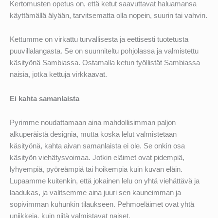
Kertomusten opetus on, että ketut saavuttavat haluamansa
käyttämällä älyään, tarvitsematta olla nopein, suurin tai vahvin.
Kettumme on virkattu turvallisesta ja eettisesti tuotetusta
puuvillalangasta. Se on suunniteltu pohjolassa ja valmistettu
käsityönä Sambiassa. Ostamalla ketun työllistät Sambiassa
naisia, jotka kettuja virkkaavat.
Ei kahta samanlaista
Pyrimme noudattamaan aina mahdollisimman paljon
alkuperäistä designia, mutta koska lelut valmistetaan
käsityönä, kahta aivan samanlaista ei ole. Se onkin osa
käsityön viehätysvoimaa. Jotkin eläimet ovat pidempiä,
lyhyempiä, pyöreämpiä tai hoikempia kuin kuvan eläin.
Lupaamme kuitenkin, että jokainen lelu on yhtä viehättävä ja
laadukas, ja valitsemme aina juuri sen kauneimman ja
sopivimman kuhunkin tilaukseen. Pehmoeläimet ovat yhtä
uniikkeja, kuin niitä valmistavat naiset.