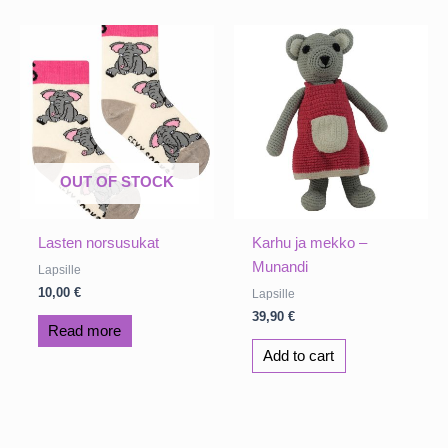
OUT OF STOCK
Lasten norsusukat
Karhu ja mekko –
Munandi
Lapsille
10,00
€
Lapsille
39,90
€
Read more
Add to cart