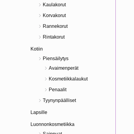
Kaulakorut
Korvakorut
Rannekorut
Rintakorut
Kotiin
Piensäilytys
Avaimenperät
Kosmetiikkalaukut
Penaalit
Tyynynpäälliset
Lapsille
Luonnonkosmetiikka
Saippuat