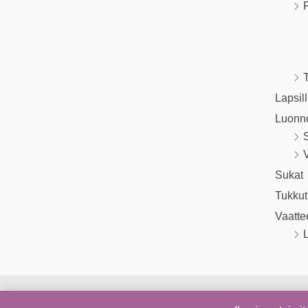
P
T
Lapsil
Luonn
V
Sukat
Tukkut
Vaatte
L