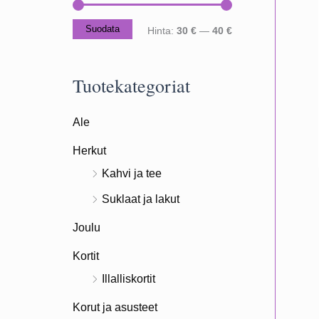
Suodata
M
M
Hinta:
30 €
—
40 €
i
a
n
k
Tuotekategoriat
i
s
Ale
m
i
i
m
Herkut
h
i
Kahvi ja tee
i
h
Suklaat ja lakut
n
i
Joulu
t
n
Kortit
a
t
Illalliskortit
a
Korut ja asusteet