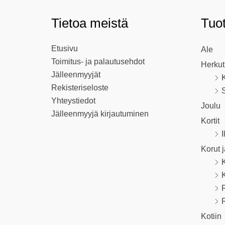
Tietoa meistä
Tuo
Etusivu
Ale
Toimitus- ja palautusehdot
Herkut
Jälleenmyyjät
K
Rekisteriseloste
S
Yhteystiedot
Joulu
Jälleenmyyjä kirjautuminen
Kortit
I
Korut 
R
Kotiin