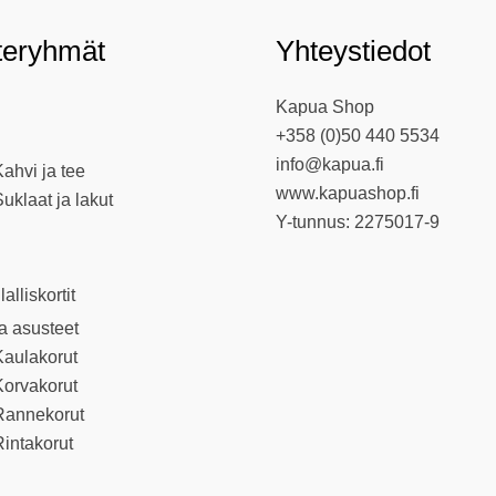
teryhmät
Yhteystiedot
Kapua Shop
+358 (0)50 440 5534
info@kapua.fi
ahvi ja tee
www.kapuashop.fi
uklaat ja lakut
Y-tunnus: 2275017-9
llalliskortit
ja asusteet
Kaulakorut
Korvakorut
Rannekorut
intakorut