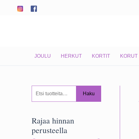
Siirry
sisältöön
JOULU
HERKUT
KORTIT
KORUT
E
Haku
t
s
Rajaa hinnan
i
perusteella
: