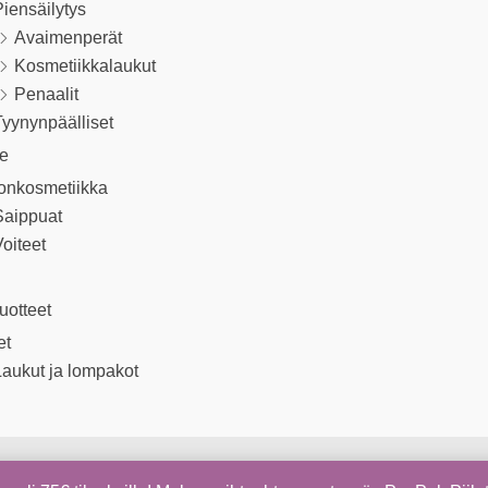
iensäilytys
Avaimenperät
Kosmetiikkalaukut
Penaalit
yynynpäälliset
le
onkosmetiikka
Saippuat
oiteet
uotteet
et
aukut ja lompakot
Copyright © 2026 Kapua Shop | Sivujen toteutus
Digiom