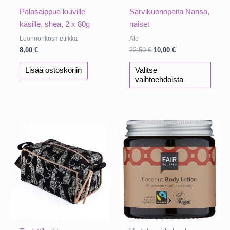
Palasaippua kuiville
Sarvikuonopaita Nanso,
käsille, shea, 2 x 80g
naiset
Luonnonkosmetiikka
Ale
Alkuperäinen
Nykyinen
8,00
€
22,50
€
10,00
€
hinta
hinta
Tällä
oli:
on:
Lisää ostoskoriin
Valitse
tuotte
22,50 €.
10,00 €.
vaihtoehdoista
on
usea
muun
Voit
tehdä
valinn
tuott
sivull