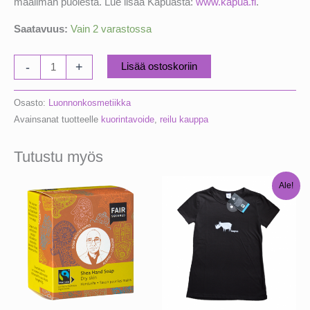
maailman puolesta. Lue lisää Kapuasta:
www.kapua.fi
.
Saatavuus:
Vain 2 varastossa
Kuorintavoide
-
+
Lisää ostoskoriin
aprikoosi,
50ml
Osasto:
Luonnonkosmetiikka
määrä
Avainsanat tuotteelle
kuorintavoide
,
reilu kauppa
Tutustu myös
Ale!