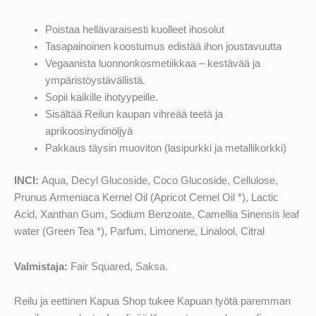
Poistaa hellävaraisesti kuolleet ihosolut
Tasapainoinen koostumus edistää ihon joustavuutta
Vegaanista luonnonkosmetiikkaa – kestävää ja
ympäristöystävällistä.
Sopii kaikille ihotyypeille.
Sisältää Reilun kaupan vihreää teetä ja
aprikoosinydinöljyä
Pakkaus täysin muoviton (lasipurkki ja metallikorkki)
INCI:
Aqua, Decyl Glucoside, Coco Glucoside, Cellulose,
Prunus Armeniaca Kernel Oil (Apricot Cernel Oil *), Lactic
Acid, Xanthan Gum, Sodium Benzoate, Camellia Sinensis leaf
water (Green Tea *), Parfum, Limonene, Linalool, Citral
Valmistaja:
Fair Squared, Saksa.
Reilu ja eettinen Kapua Shop tukee Kapuan työtä paremman