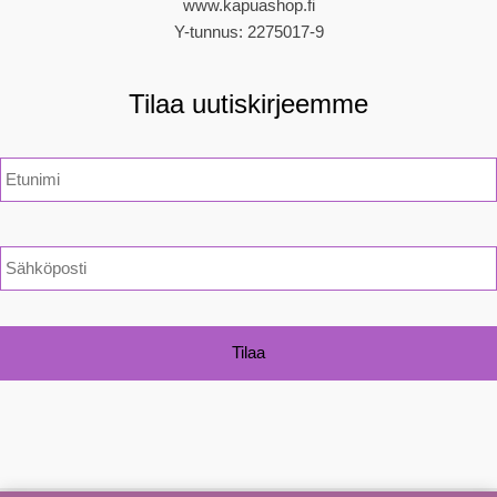
www.kapuashop.fi
Y-tunnus: 2275017-9
Tilaa uutiskirjeemme
N
i
m
i
*
S
ä
h
k
ö
p
o
s
t
i
*