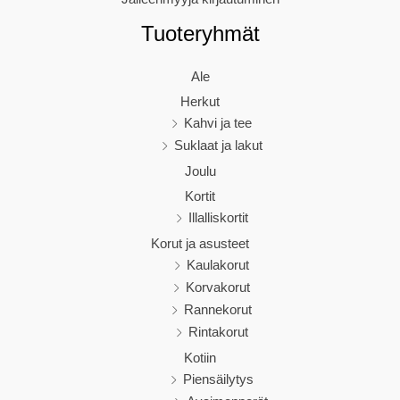
Tuoteryhmät
Ale
Herkut
Kahvi ja tee
Suklaat ja lakut
Joulu
Kortit
Illalliskortit
Korut ja asusteet
Kaulakorut
Korvakorut
Rannekorut
Rintakorut
Kotiin
Piensäilytys