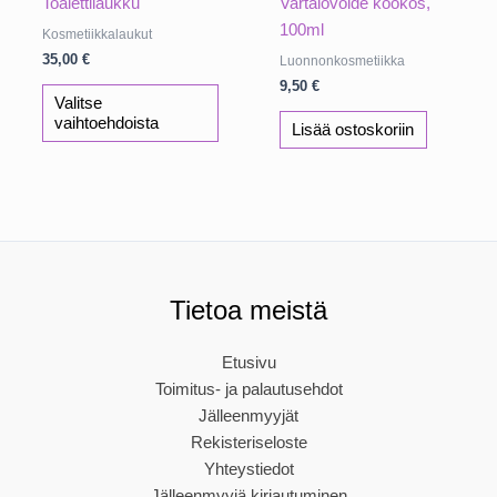
Toalettilaukku
Vartalovoide kookos,
100ml
Kosmetiikkalaukut
35,00
€
Luonnonkosmetiikka
9,50
€
Tällä
Valitse
tuotteella
vaihtoehdoista
Lisää ostoskoriin
on
useampi
muunnelma.
Voit
tehdä
valinnat
tuotteen
Tietoa meistä
sivulla.
Etusivu
Toimitus- ja palautusehdot
Jälleenmyyjät
Rekisteriseloste
Yhteystiedot
Jälleenmyyjä kirjautuminen