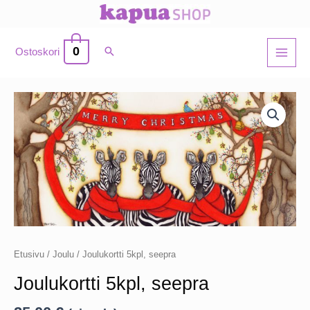
Siirry
sisältöön
0
Ostoskori
Etusivu
/
Joulu
/ Joulukortti 5kpl, seepra
Joulukortti 5kpl, seepra