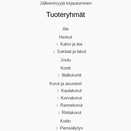
Jälleenmyyjä kirjautuminen
Tuoteryhmät
Ale
Herkut
Kahvi ja tee
Suklaat ja lakut
Joulu
Kortit
Illalliskortit
Korut ja asusteet
Kaulakorut
Korvakorut
Rannekorut
Rintakorut
Kotiin
Piensäilytys