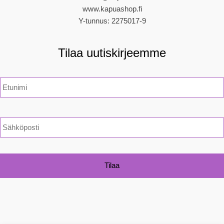
www.kapuashop.fi
Y-tunnus: 2275017-9
Tilaa uutiskirjeemme
N
i
m
i
*
S
ä
h
k
ö
p
o
s
t
i
*