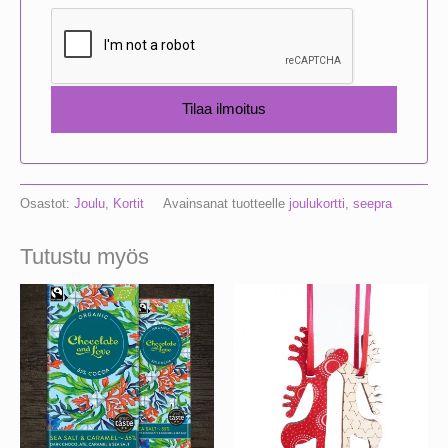
Osastot:
Joulu
,
Kortit
Avainsanat tuotteelle
joulukortti
,
seepra
Tutustu myös