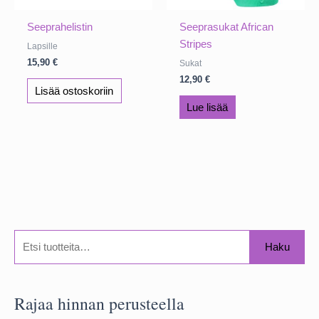
Seeprahelistin
Seeprasukat African
Stripes
Lapsille
15,90
€
Sukat
12,90
€
Lisää ostoskoriin
Lue lisää
E
Haku
t
s
Rajaa hinnan perusteella
i