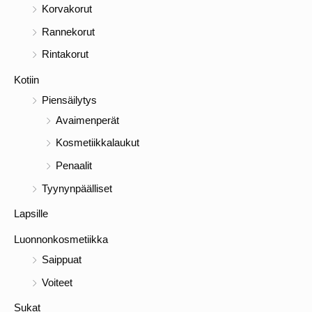
Korvakorut
Rannekorut
Rintakorut
Kotiin
Piensäilytys
Avaimenperät
Kosmetiikkalaukut
Penaalit
Tyynynpäälliset
Lapsille
Luonnonkosmetiikka
Saippuat
Voiteet
Sukat