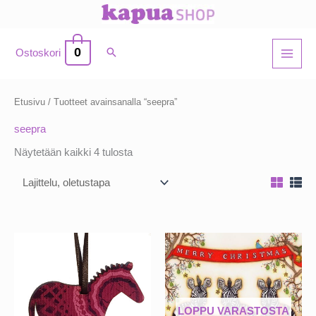
Siirry
sisältöön
0
Ostoskori
Etusivu
/ Tuotteet avainsanalla “seepra”
seepra
Näytetään kaikki 4 tulosta
LOPPU VARASTOSTA