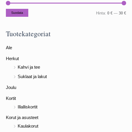
:
M
M
Suodata
Hinta:
0 €
—
30 €
i
a
n
k
Tuotekategoriat
i
s
Ale
m
i
i
m
Herkut
h
i
Kahvi ja tee
i
h
Suklaat ja lakut
n
i
Joulu
t
n
Kortit
a
t
Illalliskortit
a
Korut ja asusteet
Kaulakorut