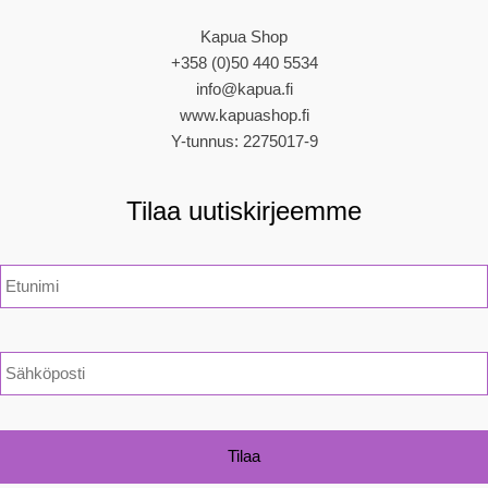
Kapua Shop
+358 (0)50 440 5534
info@kapua.fi
www.kapuashop.fi
Y-tunnus: 2275017-9
Tilaa uutiskirjeemme
N
i
m
i
*
S
ä
h
k
ö
p
o
s