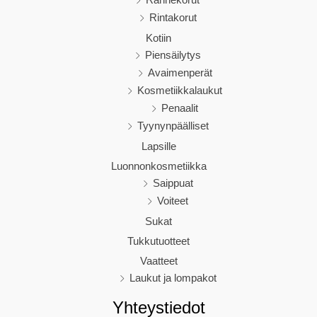
Rannekorut
Rintakorut
Kotiin
Piensäilytys
Avaimenperät
Kosmetiikkalaukut
Penaalit
Tyynynpäälliset
Lapsille
Luonnonkosmetiikka
Saippuat
Voiteet
Sukat
Tukkutuotteet
Vaatteet
Laukut ja lompakot
Yhteystiedot