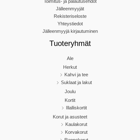
Toimitus- ja palautusehdot
Jälleenmyyjät
Rekisteriseloste
Yhteystiedot
Jälleenmyyjä kirjautuminen
Tuoteryhmät
Ale
Herkut
Kahvi ja tee
Suklaat ja lakut
Joulu
Kortit
Illalliskortit
Korut ja asusteet
Kaulakorut
Korvakorut