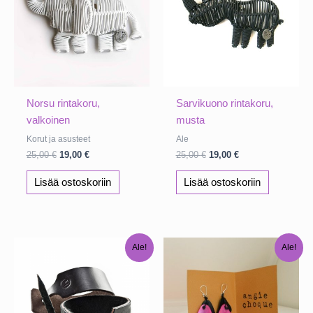
Norsu rintakoru,
Sarvikuono rintakoru,
valkoinen
musta
Korut ja asusteet
Ale
Alkuperäinen
Nykyinen
Alkuperäinen
Nykyinen
25,00
€
19,00
€
25,00
€
19,00
€
hinta
hinta
hinta
hinta
oli:
on:
oli:
on:
Lisää ostoskoriin
Lisää ostoskoriin
25,00 €.
19,00 €.
25,00 €.
19,00 €.
Ale!
Ale!