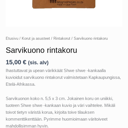
Etusivu
/
Korut ja asusteet
/
Rintakorut
/ Sarvikuono rintakoru
Sarvikuono rintakoru
15,00
€
(sis. alv)
Ihastuttavat ja upean värikkäät Shwe shwe -kankaalla
kuvioidut sarvikuono rintakorut valmistetaan Kapkaupungissa,
Etelä-Afrikassa.
Sarvikuonon koko n. 5,5 x 3 cm. Jokainen koru on uniikki,
tuoteen Shwe shwe -kankaan kuvio ja väri vaihtelee. Mikäli
toivot tietyn väristä korua, kirjoita toive tilauksen
kommenttikenttään. Pyrimme huomioimaan väritoiveet
mahdollisimman hyvin.