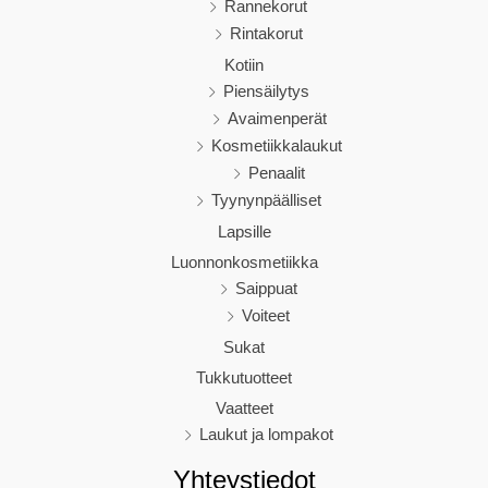
Rannekorut
Rintakorut
Kotiin
Piensäilytys
Avaimenperät
Kosmetiikkalaukut
Penaalit
Tyynynpäälliset
Lapsille
Luonnonkosmetiikka
Saippuat
Voiteet
Sukat
Tukkutuotteet
Vaatteet
Laukut ja lompakot
Yhteystiedot