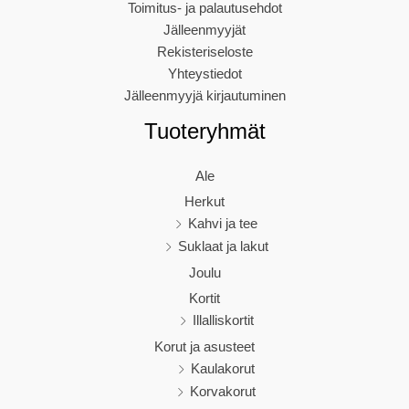
Toimitus- ja palautusehdot
Jälleenmyyjät
Rekisteriseloste
Yhteystiedot
Jälleenmyyjä kirjautuminen
Tuoteryhmät
Ale
Herkut
Kahvi ja tee
Suklaat ja lakut
Joulu
Kortit
Illalliskortit
Korut ja asusteet
Kaulakorut
Korvakorut