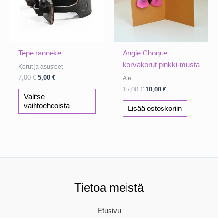
Tepe ranneke
Angie Choque
korvakorut pinkki-musta
Korut ja asusteet
Alkuperäinen
Nykyinen
7,00
€
5,00
€
Ale
hinta
hinta
Alkuperäinen
Nykyinen
15,00
€
10,00
€
Tällä
oli:
on:
Valitse
hinta
hinta
tuotteella
7,00 €.
5,00 €.
oli:
on:
vaihtoehdoista
Lisää ostoskoriin
on
15,00 €.
10,00 €.
useampi
muunnelma.
Voit
tehdä
valinnat
tuotteen
Tietoa meistä
sivulla.
Etusivu