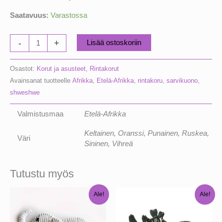
Saatavuus:
Varastossa
Sarvikuono
-
+
Lisää ostoskoriin
rintakoru
määrä
Osastot:
Korut ja asusteet
,
Rintakorut
Avainsanat tuotteelle
Afrikka
,
Etelä-Afrikka
,
rintakoru
,
sarvikuono
,
shweshwe
Valmistusmaa
Etelä-Afrikka
Keltainen, Oranssi, Punainen, Ruskea,
Väri
Sininen, Vihreä
Tutustu myös
Ale!
Ale!