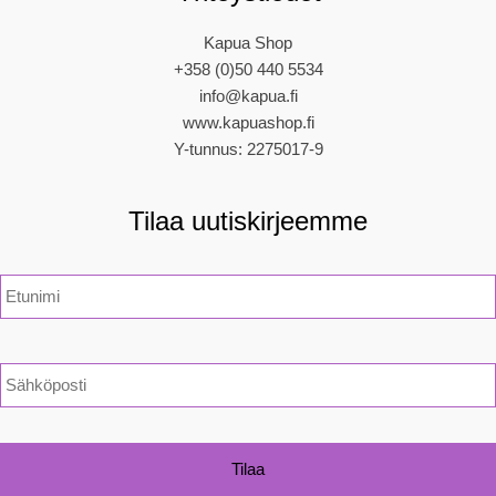
Kapua Shop
+358 (0)50 440 5534
info@kapua.fi
www.kapuashop.fi
Y-tunnus: 2275017-9
Tilaa uutiskirjeemme
N
i
m
i
*
S
ä
h
k
ö
p
o