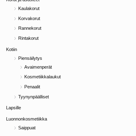
Kaulakorut
Korvakorut
Rannekorut
Rintakorut
Kotiin
Piensäilytys
Avaimenperät
Kosmetiikkalaukut
Penaalit
Tyynynpäälliset
Lapsille
Luonnonkosmetiikka
Saippuat