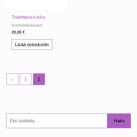
Toalettipussukka
Kosmetiikkalaukut
20,00
€
Lisää ostoskoriin
←
1
2
E
Haku
t
s