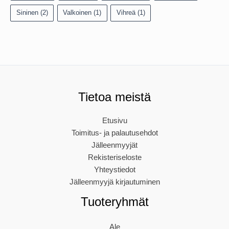
Sininen
(2)
Valkoinen
(1)
Vihreä
(1)
Tietoa meistä
Etusivu
Toimitus- ja palautusehdot
Jälleenmyyjät
Rekisteriseloste
Yhteystiedot
Jälleenmyyjä kirjautuminen
Tuoteryhmät
Ale