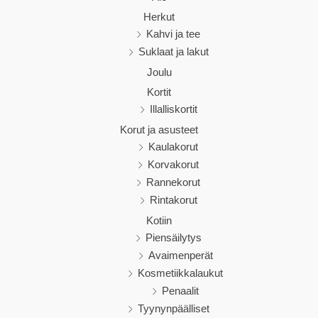
Herkut
Kahvi ja tee
Suklaat ja lakut
Joulu
Kortit
Illalliskortit
Korut ja asusteet
Kaulakorut
Korvakorut
Rannekorut
Rintakorut
Kotiin
Piensäilytys
Avaimenperät
Kosmetiikkalaukut
Penaalit
Tyynynpäälliset