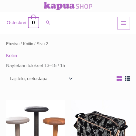
Siirry
sisältöön
0
Ostoskori
Etusivu
/
Kotiin
/ Sivu 2
Kotiin
Näytetään tulokset 13–15 / 15