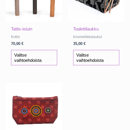
Tattis-istuin
Toalettilaukku
Kotiin
Kosmetiikkalaukut
70,00
€
35,00
€
Tällä
Tällä
Valitse
Valitse
tuotteella
tuotte
vaihtoehdoista
vaihtoehdoista
on
on
useampi
usea
muunnelma.
muun
Voit
Voit
tehdä
tehdä
valinnat
valinn
tuotteen
tuott
sivulla.
sivull