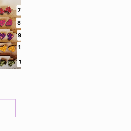
Tällä
tuotteella
on
useampi
muunnelma.