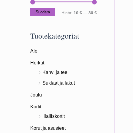
Suodata
M
M
Hinta:
10 €
—
30 €
i
a
n
k
Tuotekategoriat
i
s
Ale
m
i
i
m
Herkut
h
i
Kahvi ja tee
i
h
Suklaat ja lakut
n
i
Joulu
t
n
Kortit
a
t
Illalliskortit
a
Korut ja asusteet