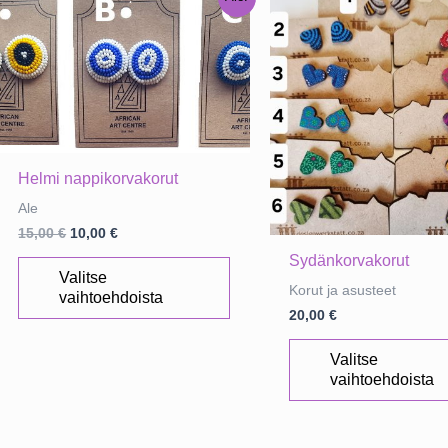
Helmi nappikorvakorut
Ale
Alkuperäinen
Nykyinen
15,00
€
10,00
€
hinta
hinta
Tällä
Sydänkorvakorut
oli:
on:
Valitse
15,00 €.
10,00 €.
tuotteella
Korut ja asusteet
vaihtoehdoista
on
20,00
€
useampi
Valitse
muunnelma.
vaihtoehdoista
Voit
tehdä
valinnat