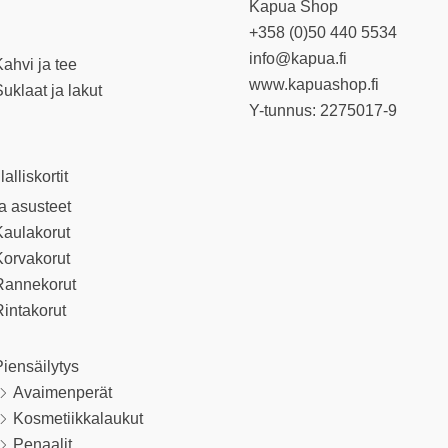
Kapua Shop
+358 (0)50 440 5534
info@kapua.fi
ahvi ja tee
www.kapuashop.fi
uklaat ja lakut
Y-tunnus: 2275017-9
llalliskortit
ja asusteet
Kaulakorut
Korvakorut
Rannekorut
intakorut
iensäilytys
Avaimenperät
Kosmetiikkalaukut
Penaalit