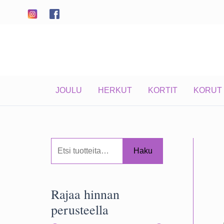
Siirry
sisältöön
JOULU
HERKUT
KORTIT
KORUT
E
Haku
t
s
Rajaa hinnan
i
perusteella
: