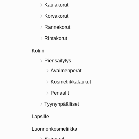
Kaulakorut
Korvakorut
Rannekorut
Rintakorut
Kotiin
Piensäilytys
Avaimenperät
Kosmetiikkalaukut
Penaalit
Tyynynpäälliset
Lapsille
Luonnonkosmetiikka
Saippuat