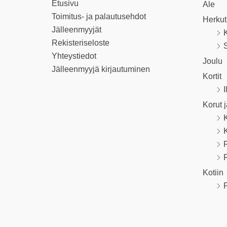
Etusivu
Ale
Toimitus- ja palautusehdot
Herkut
Jälleenmyyjät
K
Rekisteriseloste
S
Yhteystiedot
Joulu
Jälleenmyyjä kirjautuminen
Kortit
I
Korut 
R
Kotiin
P