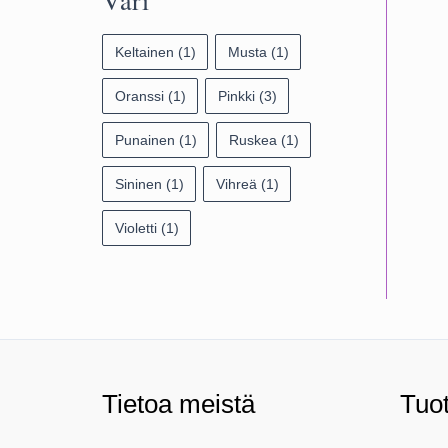
Väri
Keltainen
(1)
Musta
(1)
Oranssi
(1)
Pinkki
(3)
Punainen
(1)
Ruskea
(1)
Sininen
(1)
Vihreä
(1)
Violetti
(1)
Tietoa meistä
Tuo