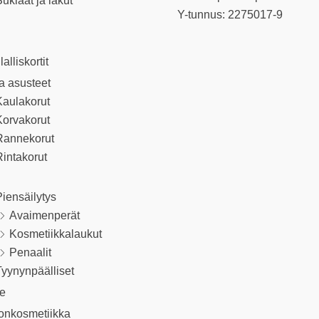
uklaat ja lakut
Y-tunnus: 2275017-9
llalliskortit
ja asusteet
Kaulakorut
Korvakorut
Rannekorut
intakorut
iensäilytys
Avaimenperät
Kosmetiikkalaukut
Penaalit
yynynpäälliset
le
onkosmetiikka