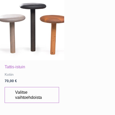
Tattis-istuin
Kotiin
70,00
€
Tällä
Valitse
tuotteella
vaihtoehdoista
on
useampi
muunnelma.