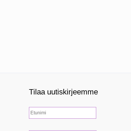
Tilaa uutiskirjeemme
N
Etunimi
i
m
i
*
S