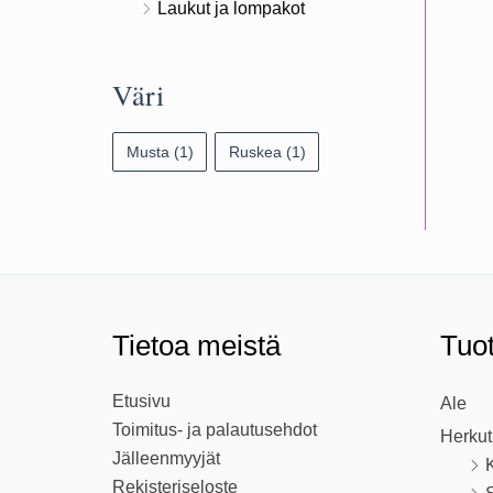
Laukut ja lompakot
Väri
Musta
(1)
Ruskea
(1)
Tietoa meistä
Tuo
Etusivu
Ale
Toimitus- ja palautusehdot
Herkut
Jälleenmyyjät
K
Rekisteriseloste