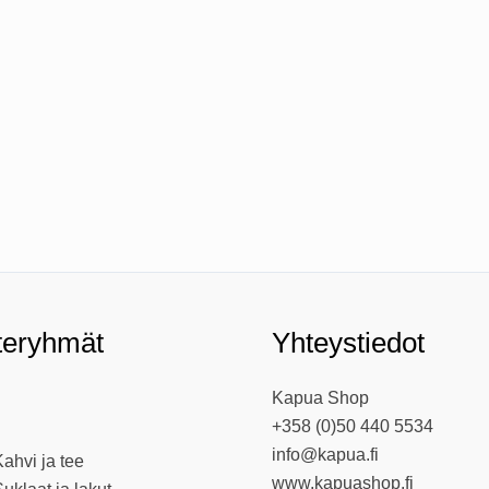
teryhmät
Yhteystiedot
Kapua Shop
+358 (0)50 440 5534
info@kapua.fi
ahvi ja tee
www.kapuashop.fi