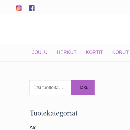
Siirry
sisältöön
JOULU
HERKUT
KORTIT
KORUT
E
Haku
t
s
Tuotekategoriat
i
:
Ale