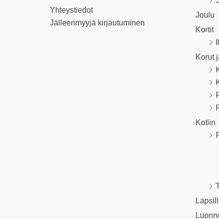
S
Yhteystiedot
Joulu
Jälleenmyyjä kirjautuminen
Kortit
I
Korut 
R
Kotiin
P
T
Lapsil
Luonn