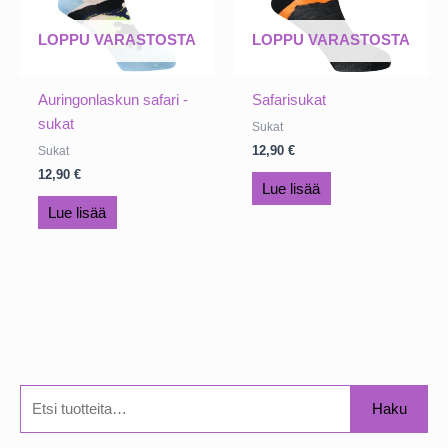
LOPPU VARASTOSTA
LOPPU VARASTOSTA
Auringonlaskun safari -
Safarisukat
sukat
Sukat
12,90
€
Sukat
12,90
€
Lue lisää
Lue lisää
E
Haku
t