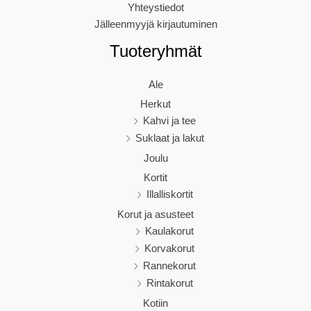
Yhteystiedot
Jälleenmyyjä kirjautuminen
Tuoteryhmät
Ale
Herkut
Kahvi ja tee
Suklaat ja lakut
Joulu
Kortit
Illalliskortit
Korut ja asusteet
Kaulakorut
Korvakorut
Rannekorut
Rintakorut
Kotiin