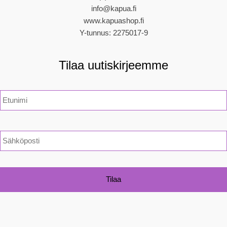
info@kapua.fi
www.kapuashop.fi
Y-tunnus: 2275017-9
Tilaa uutiskirjeemme
N
i
m
i
*
S
ä
h
k
ö
p
o
s
t
i
*