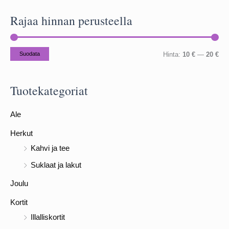
s
Rajaa hinnan perusteella
i
:
M
M
Suodata
Hinta:
10 €
—
20 €
i
a
n
k
Tuotekategoriat
i
s
Ale
m
i
i
m
Herkut
h
i
Kahvi ja tee
i
h
Suklaat ja lakut
n
i
Joulu
t
n
Kortit
a
t
Illalliskortit
a