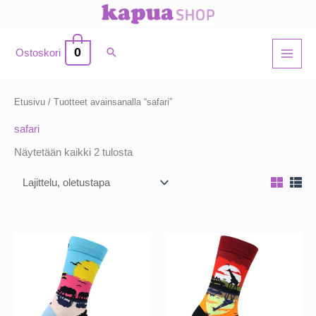
Siirry
sisältöön
0
Ostoskori
Etusivu
/ Tuotteet avainsanalla “safari”
safari
Näytetään kaikki 2 tulosta