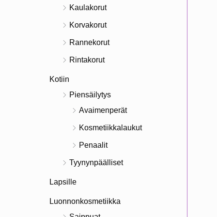
Kaulakorut
Korvakorut
Rannekorut
Rintakorut
Kotiin
Piensäilytys
Avaimenperät
Kosmetiikkalaukut
Penaalit
Tyynynpäälliset
Lapsille
Luonnonkosmetiikka
Saippuat