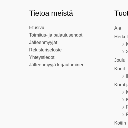
Tietoa meistä
Tuo
Etusivu
Ale
Toimitus- ja palautusehdot
Herkut
Jälleenmyyjät
K
Rekisteriseloste
S
Yhteystiedot
Joulu
Jälleenmyyjä kirjautuminen
Kortit
I
Korut 
R
Kotiin