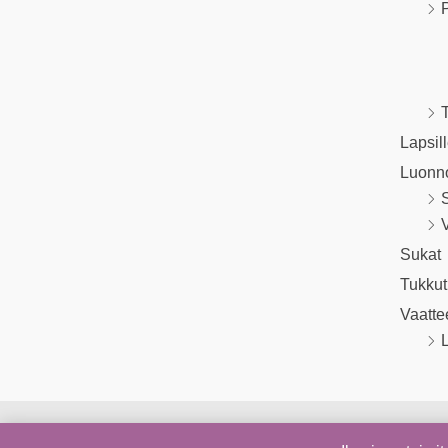
P
T
Lapsil
Luonn
V
Sukat
Tukkut
Vaatte
L