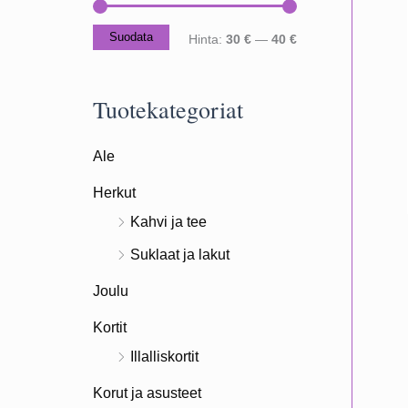
Suodata
M
M
Hinta:
30 €
—
40 €
i
a
n
k
Tuotekategoriat
i
s
Ale
m
i
i
m
Herkut
h
i
Kahvi ja tee
i
h
Suklaat ja lakut
n
i
Joulu
t
n
Kortit
a
t
Illalliskortit
a
Korut ja asusteet