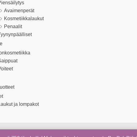
iensäilytys
Avaimenperät
Kosmetiikkalaukut
Penaalit
yynynpäälliset
le
onkosmetiikka
Saippuat
oiteet
uotteet
et
aukut ja lompakot
Copyright © 2026 Kapua Shop | Sivujen toteutus
Digiom