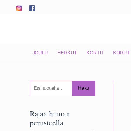
Siirry
sisältöön
JOULU
HERKUT
KORTIT
KORUT
E
Haku
t
s
Rajaa hinnan
i
perusteella
: