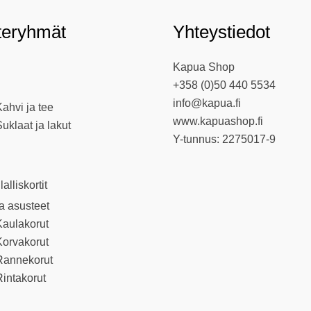
teryhmät
Yhteystiedot
Kapua Shop
+358 (0)50 440 5534
info@kapua.fi
ahvi ja tee
www.kapuashop.fi
uklaat ja lakut
Y-tunnus: 2275017-9
llalliskortit
ja asusteet
Kaulakorut
Korvakorut
Rannekorut
intakorut