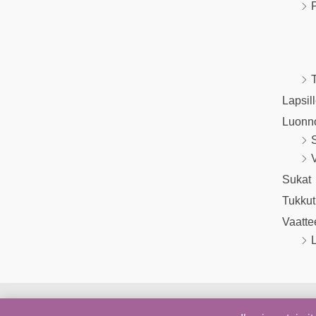
P
T
Lapsil
Luonn
V
Sukat
Tukkut
Vaatte
L