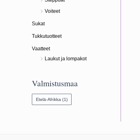
Voiteet
Sukat
Tukkutuotteet
Vaatteet
Laukut ja lompakot
Valmistusmaa
Etelä-Afrikka
(1)