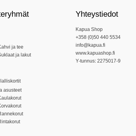
teryhmät
Yhteystiedot
Kapua Shop
+358 (0)50 440 5534
info@kapua.fi
ahvi ja tee
www.kapuashop.fi
uklaat ja lakut
Y-tunnus: 2275017-9
llalliskortit
ja asusteet
Kaulakorut
Korvakorut
Rannekorut
intakorut