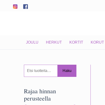
Siirry
sisältöön
JOULU
HERKUT
KORTIT
KORUT
E
Haku
t
s
Rajaa hinnan
i
perusteella
: