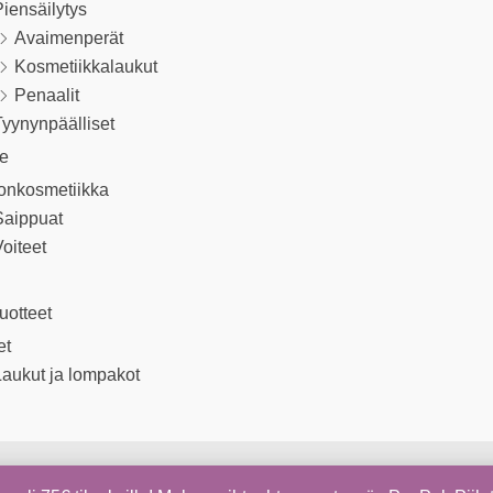
iensäilytys
Avaimenperät
Kosmetiikkalaukut
Penaalit
yynynpäälliset
le
onkosmetiikka
Saippuat
oiteet
uotteet
et
aukut ja lompakot
Copyright © 2026 Kapua Shop | Sivujen toteutus
Digiom