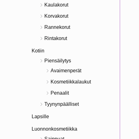
Kaulakorut
Korvakorut
Rannekorut
Rintakorut
Kotiin
Piensäilytys
Avaimenperät
Kosmetiikkalaukut
Penaalit
Tyynynpäälliset
Lapsille
Luonnonkosmetiikka
Saippuat