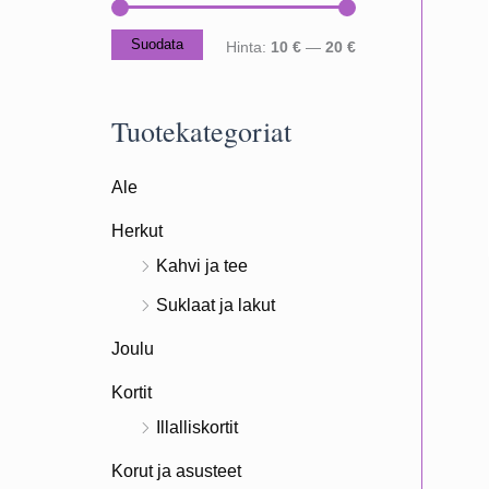
Suodata
M
M
Hinta:
10 €
—
20 €
i
a
n
k
Tuotekategoriat
i
s
Ale
m
i
i
m
Herkut
h
i
Kahvi ja tee
i
h
Suklaat ja lakut
n
i
Joulu
t
n
Kortit
a
t
Illalliskortit
a
Korut ja asusteet