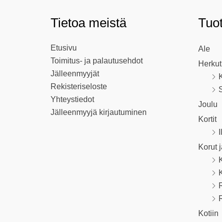
Tietoa meistä
Tuo
Etusivu
Ale
Toimitus- ja palautusehdot
Herkut
Jälleenmyyjät
K
Rekisteriseloste
S
Yhteystiedot
Joulu
Jälleenmyyjä kirjautuminen
Kortit
I
Korut 
R
Kotiin