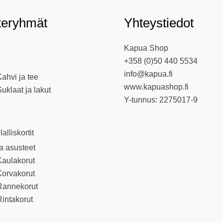
teryhmät
Yhteystiedot
Kapua Shop
+358 (0)50 440 5534
info@kapua.fi
ahvi ja tee
www.kapuashop.fi
uklaat ja lakut
Y-tunnus: 2275017-9
llalliskortit
ja asusteet
Kaulakorut
Korvakorut
Rannekorut
intakorut