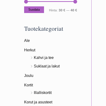
Suodata
M
M
Hinta:
30 €
—
40 €
i
a
n
k
Tuotekategoriat
i
s
Ale
m
i
i
m
Herkut
h
i
Kahvi ja tee
i
h
Suklaat ja lakut
n
i
Joulu
t
n
Kortit
a
t
Illalliskortit
a
Korut ja asusteet