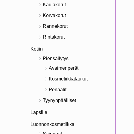
Kaulakorut
Korvakorut
Rannekorut
Rintakorut
Kotiin
Piensäilytys
Avaimenperät
Kosmetiikkalaukut
Penaalit
Tyynynpäälliset
Lapsille
Luonnonkosmetiikka
Saippuat