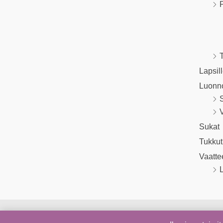
P
T
Lapsil
Luonn
V
Sukat
Tukkut
Vaatte
L