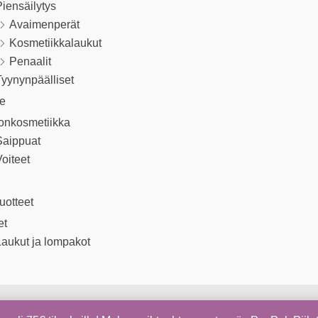
iensäilytys
Avaimenperät
Kosmetiikkalaukut
Penaalit
yynynpäälliset
le
onkosmetiikka
Saippuat
oiteet
uotteet
et
aukut ja lompakot
Copyright © 2026 Kapua Shop | Sivujen toteutus
Digiom