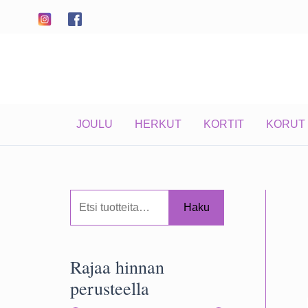
Siirry
sisältöön
JOULU
HERKUT
KORTIT
KORUT
E
Haku
t
s
Rajaa hinnan
i
perusteella
: