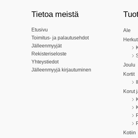
Tietoa meistä
Tuo
Etusivu
Ale
Toimitus- ja palautusehdot
Herkut
Jälleenmyyjät
K
Rekisteriseloste
S
Yhteystiedot
Joulu
Jälleenmyyjä kirjautuminen
Kortit
I
Korut 
R
Kotiin