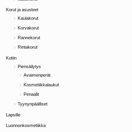
a
Korut ja asusteet
Kaulakorut
Korvakorut
Rannekorut
Rintakorut
Kotiin
Piensäilytys
Avaimenperät
Kosmetiikkalaukut
Penaalit
Tyynynpäälliset
Lapsille
Luonnonkosmetiikka