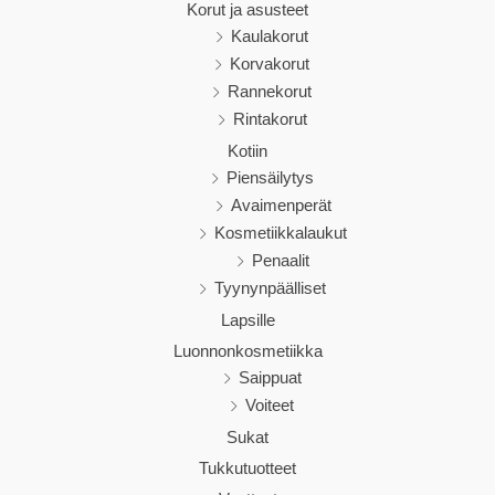
Korut ja asusteet
Kaulakorut
Korvakorut
Rannekorut
Rintakorut
Kotiin
Piensäilytys
Avaimenperät
Kosmetiikkalaukut
Penaalit
Tyynynpäälliset
Lapsille
Luonnonkosmetiikka
Saippuat
Voiteet
Sukat
Tukkutuotteet