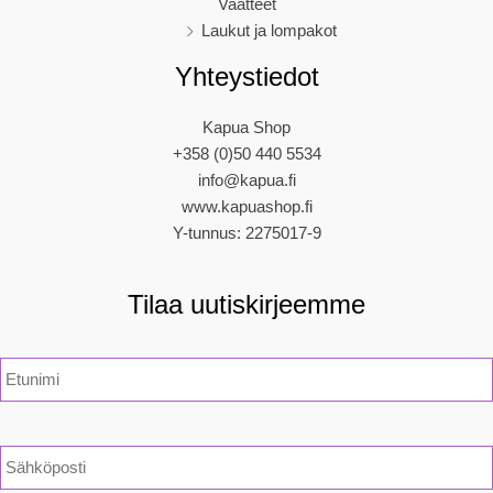
Vaatteet
Laukut ja lompakot
Yhteystiedot
Kapua Shop
+358 (0)50 440 5534
info@kapua.fi
www.kapuashop.fi
Y-tunnus: 2275017-9
Tilaa uutiskirjeemme
N
i
m
i
*
S
ä
h