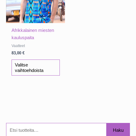
Afrikkalainen miesten
kauluspaita
Vaatteet
83,00
€
Tällä
Valitse
tuotteella
vaihtoehdoista
on
useampi
muunnelma.
Voit
tehdä
valinnat
tuotteen
sivulla.
E
Haku
t