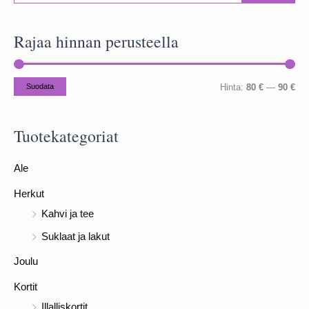
s
Rajaa hinnan perusteella
i
:
M
M
Suodata
Hinta:
80 €
—
90 €
i
a
n
k
Tuotekategoriat
i
s
Ale
m
i
i
m
Herkut
h
i
Kahvi ja tee
i
h
Suklaat ja lakut
n
i
Joulu
t
n
Kortit
a
t
Illalliskortit