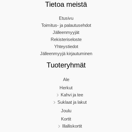
Tietoa meistä
Etusivu
Toimitus- ja palautusehdot
Jälleenmyyjät
Rekisteriseloste
Yhteystiedot
Jälleenmyyjä kirjautuminen
Tuoteryhmät
Ale
Herkut
Kahvi ja tee
Suklaat ja lakut
Joulu
Kortit
Illalliskortit