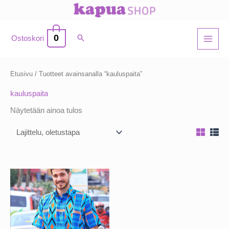
Siirry
sisältöön
0
Ostoskori
Etusivu
/ Tuotteet avainsanalla “kauluspaita”
kauluspaita
Näytetään ainoa tulos