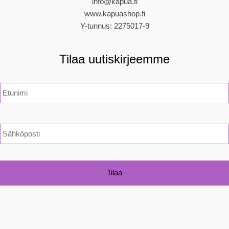
info@kapua.fi
www.kapuashop.fi
Y-tunnus: 2275017-9
Tilaa uutiskirjeemme
N
i
m
i
*
S
ä
h
k
ö
p
o
s
t
i
*