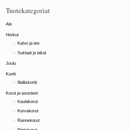
s
Tuotekategoriat
i
:
Ale
Herkut
Kahvi ja tee
Suklaat ja lakut
Joulu
Kortit
Illalliskortit
Korut ja asusteet
Kaulakorut
Korvakorut
Rannekorut
Rintakorut