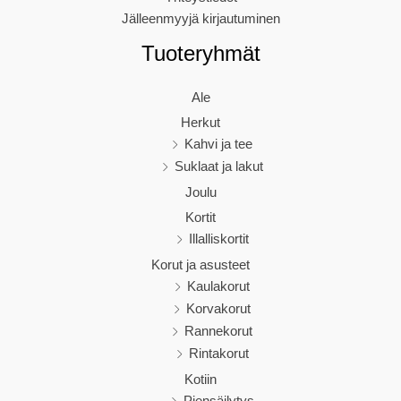
Jälleenmyyjä kirjautuminen
Tuoteryhmät
Ale
Herkut
Kahvi ja tee
Suklaat ja lakut
Joulu
Kortit
Illalliskortit
Korut ja asusteet
Kaulakorut
Korvakorut
Rannekorut
Rintakorut
Kotiin
Piensäilytys