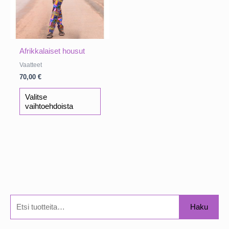
Afrikkalaiset housut
Vaatteet
70,00
€
Tällä
Valitse
tuotteella
vaihtoehdoista
on
useampi
muunnelma.
Voit
tehdä
valinnat
tuotteen
sivulla.
E
Haku
t