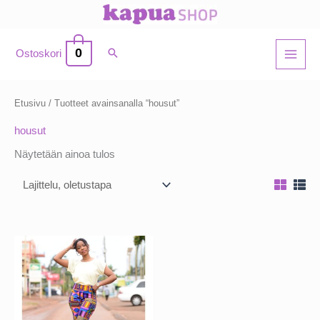
Siirry
sisältöön
0
Ostoskori
Etusivu
/ Tuotteet avainsanalla “housut”
housut
Näytetään ainoa tulos