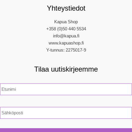
Yhteystiedot
Kapua Shop
+358 (0)50 440 5534
info@kapua.fi
www.kapuashop.fi
Y-tunnus: 2275017-9
Tilaa uutiskirjeemme
N
i
m
i
*
S
ä
h
k
ö