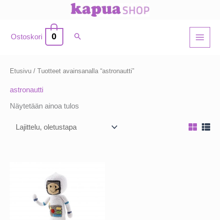
Siirry
sisältöön
0
Ostoskori
Etusivu
/ Tuotteet avainsanalla “astronautti”
astronautti
Näytetään ainoa tulos