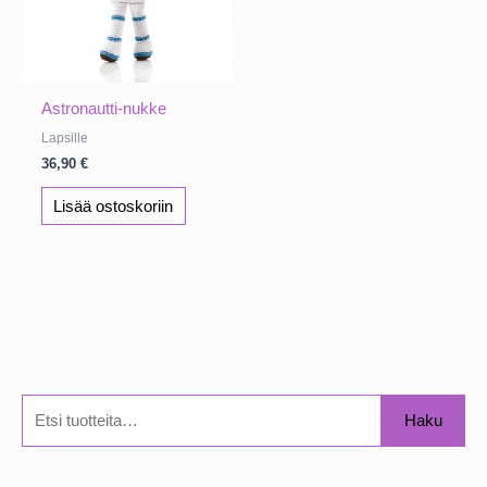
Astronautti-nukke
Lapsille
36,90
€
Lisää ostoskoriin
E
Haku
t
s