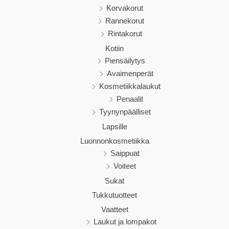
Korvakorut
Rannekorut
Rintakorut
Kotiin
Piensäilytys
Avaimenperät
Kosmetiikkalaukut
Penaalit
Tyynynpäälliset
Lapsille
Luonnonkosmetiikka
Saippuat
Voiteet
Sukat
Tukkutuotteet
Vaatteet
Laukut ja lompakot