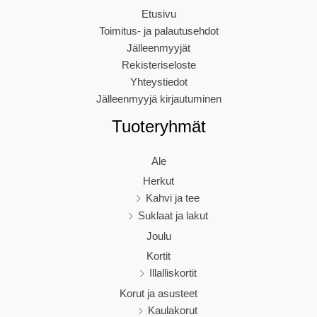
Etusivu
Toimitus- ja palautusehdot
Jälleenmyyjät
Rekisteriseloste
Yhteystiedot
Jälleenmyyjä kirjautuminen
Tuoteryhmät
Ale
Herkut
Kahvi ja tee
Suklaat ja lakut
Joulu
Kortit
Illalliskortit
Korut ja asusteet
Kaulakorut