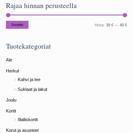
Rajaa hinnan perusteella
i
:
M
M
Suodata
Hinta:
30 €
—
40 €
i
a
n
k
Tuotekategoriat
i
s
Ale
m
i
i
m
Herkut
h
i
Kahvi ja tee
i
h
Suklaat ja lakut
n
i
Joulu
t
n
Kortit
a
t
Illalliskortit
a
Korut ja asusteet