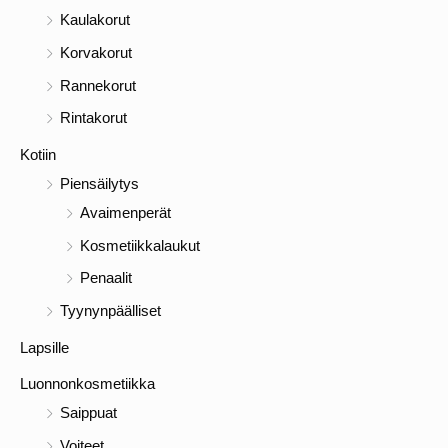
Kaulakorut
Korvakorut
Rannekorut
Rintakorut
Kotiin
Piensäilytys
Avaimenperät
Kosmetiikkalaukut
Penaalit
Tyynynpäälliset
Lapsille
Luonnonkosmetiikka
Saippuat
Voiteet